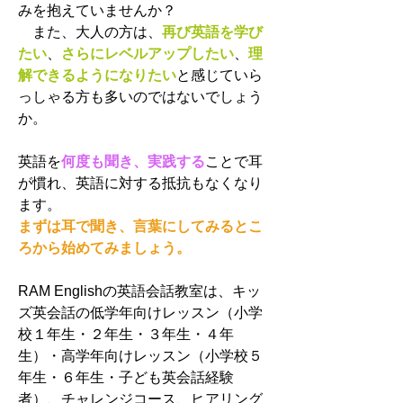
みを抱えていませんか？
また、大人の方は、
再び英語を学び
たい
、
さらにレベルアップしたい
、
理
解できるようになりたい
と感じていら
っしゃる方も多いのではないでしょう
か。
英語を
何度も聞き、実践する
ことで耳
が慣れ、英語に対する抵抗もなくなり
ます。
まずは耳で聞き、言葉にしてみるとこ
ろから始めてみましょう。
RAM Englishの英語会話教室は、キッ
ズ英会話の低学年向けレッスン（小学
校１年生・２年生・３年生・４年
生）・高学年向けレッスン（小学校５
年生・６年生・子ども英会話経験
者）、チャレンジコース、ヒアリング