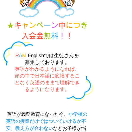
★
キ
ャ
ン
ペ
ー
ン
中
に
つ
き
入会金
無
料
！
！
R
A
M
Englishでは
生徒さんを
募集しております
。
英語がわかるようになれば、
頭の中で日本語に変換するこ
となく英語のままで理解でき
るようになります。
英語が義務教育になった今、
小学校の
英語の授業だけではついていけるか不
安
、
教え方が合わない
などお子様が悩