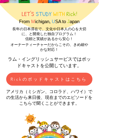
LET'S
STUDY
WITH
Rick!
From
M
ichigan,
U
SA to
J
apan
長年の日本滞在で、文化や日本人の心を大切
に、と開発した独自プログラム！
​信頼と実績があるから安心！
オーナーティーチャーだからこその、きめ細や
かな対応！
ラム・イングリッシュサービスではポッ
ドキャストを公開しています。
Rickのポッドキャストはこちら
アメリカ（ミシガン、コロラド、ハワイ）で
の生活から来日後、現在までのエピソードを
こちらで聞くことができます。