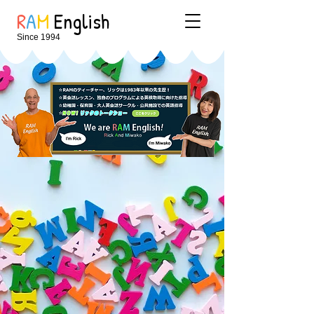
R
A
M
English
Since 1994