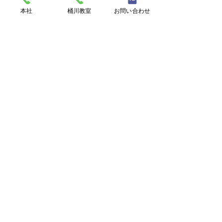
本社
桶川教室
お問い合わせ
RAM English
本社
桶川教室
🐬夏季休業のお知らせ
〒362-0061 埼玉県上尾市藤
〒362-0022 埼玉県桶川市若
🐬"The Grapes 