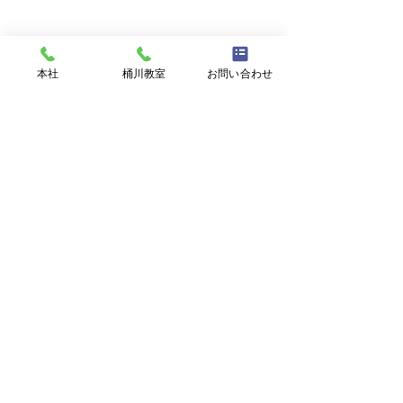
本社
桶川教室
お問い合わせ
RAM English
本社
桶川教室
〒362-0061 埼玉県上尾市藤
〒362-0022 埼玉県桶川市若
🐬"The Grapes Of
🐬暑中お見舞い
波2-79-2
宮1-4-11
Wrath" 8/2/2026
ます。
TEL 048-787-8322
TEL 048-787-3836
©2023 by RAM English