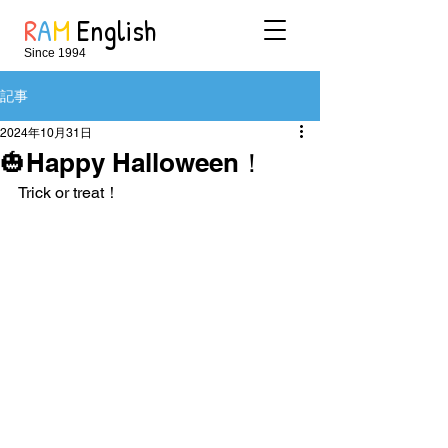
R
A
M
English
Since 1994
記事
2024年10月31日
🎃Happy Halloween！
Trick or treat！