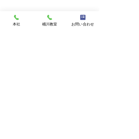
本社
桶川教室
お問い合わせ
RAM English
本社
桶川教室
〒362-0061 埼玉県上尾市藤
〒362-0022 埼玉県桶川市若
🐬"The Grapes Of
🐬暑中お見舞い
波2-79-2
宮1-4-11
Wrath" 8/2/2026
ます。
TEL 048-787-8322
TEL 048-787-3836
©2023 by RAM English