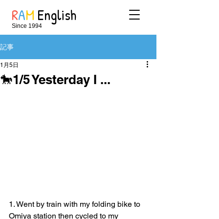
R
A
M
English
Since 1994
記事
1月5日
🐎1/5 Yesterday I ...
1. Went by train with my folding bike to 
Omiya station then cycled to my 