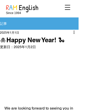
R
A
M
English
Since 1994
記事
2025年1月1日
🎍Happy New Year! 🐍
更新日：
2025年1月2日
We are looking forward to seeing you in 