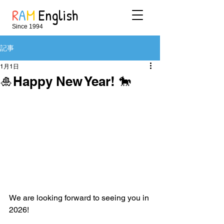
R
A
M
English
Since 1994
記事
1月1日
🎍Happy New Year! 🐎
We are looking forward to seeing you in 
2026!