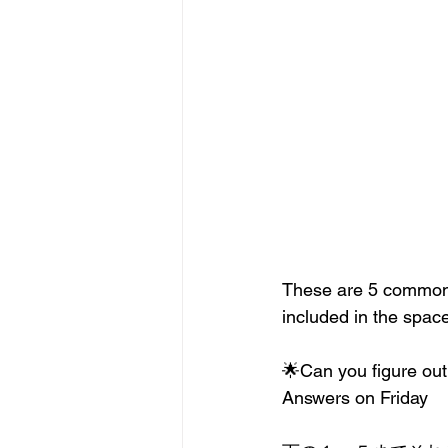
These are 5 common w
included in the spac
🌟Can you figure ou
Answers on Friday