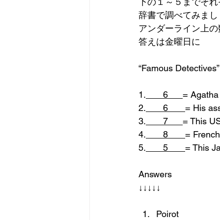
下の１～５までそれ
辞書で調べてみまし
アンダーライン上の
答えは金曜日に
“Famous Detectives”
1.
       6      
= Agatha 
2.
       6       
= His ass
3.
       7      
= This US
4.
       8       
= French
5.
       5       
= This J
Answers
↓↓↓↓↓
Poirot