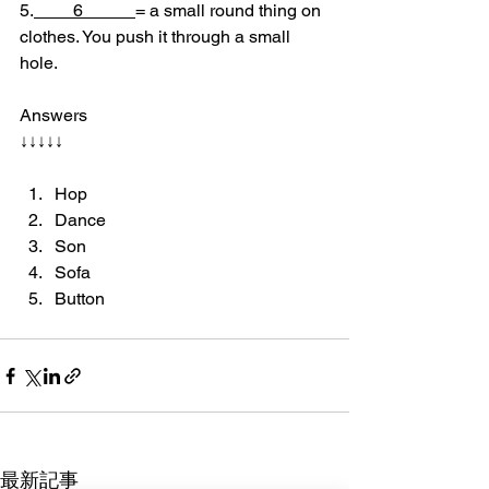
5.
         6        　
= a small round thing on 
clothes. You push it through a small 
hole.
Answers
↓↓↓↓↓
Hop
Dance
Son
Sofa
Button 
最新記事