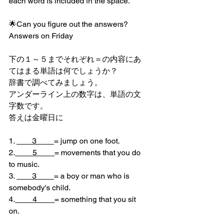
each word is included in the space.
🌟Can you figure out the answers?
Answers on Friday
下の１～５までそれぞれ＝の内容にあ
てはまる単語は何でしょうか？
辞書で調べてみましょう。
アンダーライン上の数字は、単語の文
字数です。
答えは金曜日に
1. 
        3         
= jump on one foot.
2.
         5         
= movements that you do 
to music.
3. 
        3         
= a boy or man who is 
somebody's child.
4.
         4         
= something that you sit 
on.