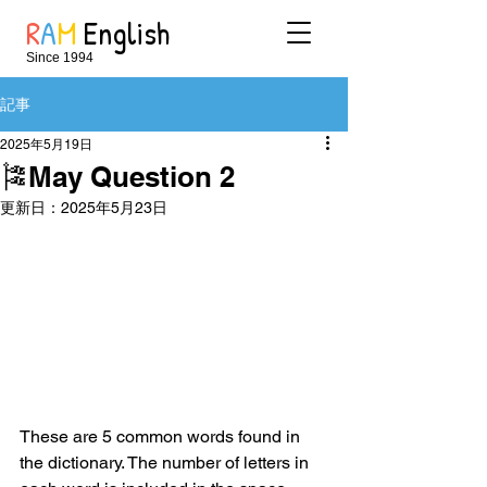
R
A
M
English
Since 1994
記事
2025年5月19日
🎏May Question 2
更新日：
2025年5月23日
These are 5 common words found in 
the dictionary. The number of letters in 