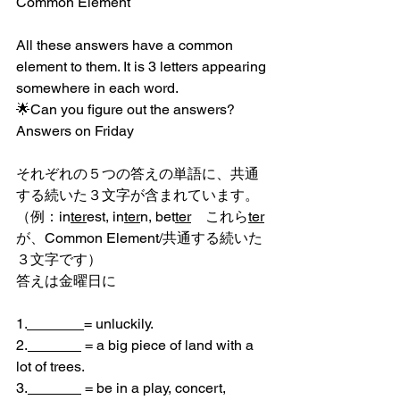
Common Element
All these answers have a common 
element to them. It is 3 letters appearing 
somewhere in each word.
🌟Can you figure out the answers?
Answers on Friday
それぞれの５つの答えの単語に、共通
する続いた３文字が含まれています。
（例：in
ter
est, in
ter
n, bet
ter
　これら
ter
が、Common Element/共通する続いた
３文字です）
答えは金曜日に
1.
= unluckily.
2.
 = a big piece of land with a 
lot of trees.
3.
 = be in a play, concert, 