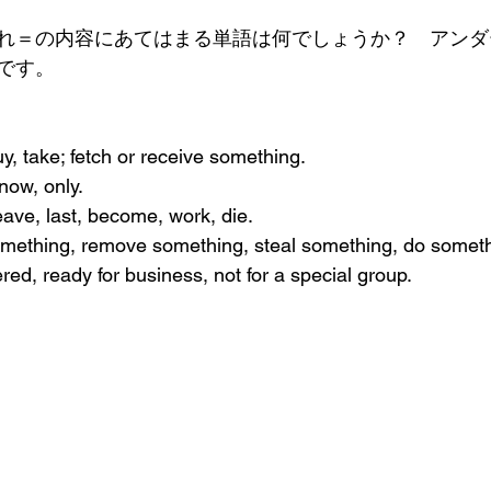
れ＝の内容にあてはまる単語は何でしょうか？　アンダ
です。
y, take; fetch or receive something.
 now, only.
leave, last, become, work, die.
omething, remove something, steal something, do somet
red, ready for business, not for a special group.