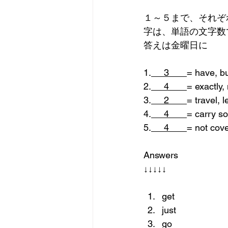
１～５まで、それぞ
字は、単語の文字数
答えは金曜日に
1.
     3       
= have, bu
2.
     4       
= exactly,
3.
     2       
= travel, 
4.
     4       
= carry s
5.
     4       
= not cove
Answers
↓↓↓↓↓
get
just
go